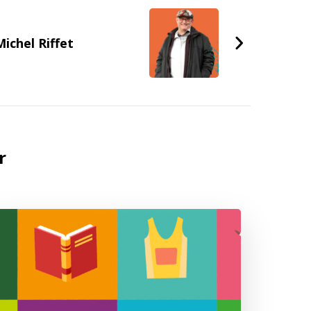
ichel Riffet
r