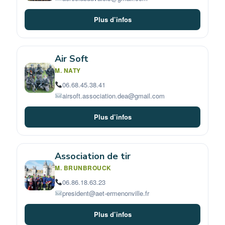
Plus d’infos
Air Soft
M. NATY
06.68.45.38.41
airsoft.association.dea@gmail.com
Plus d’infos
Association de tir
M. BRUNBROUCK
06.86.18.63.23
president@aet-ermenonville.fr
Plus d’infos