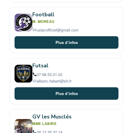
Football
M. MOREAU
uslpvofficiel@gmail.com
Plus d’infos
Futsal
07.68.53.01.02
alberic.hebert@sfr.fr
Plus d’infos
GV les Musclés
MME LABIRE
06.12.26.32.14