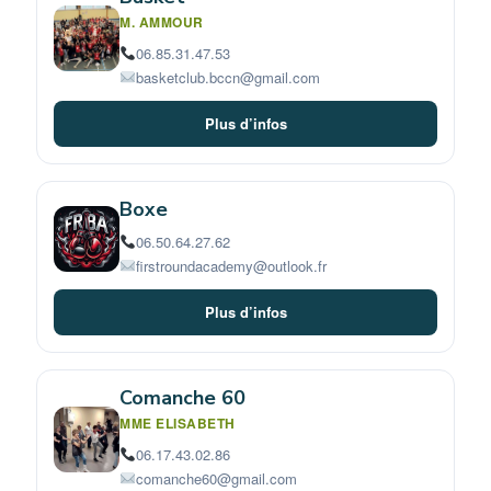
M. AMMOUR
06.85.31.47.53
basketclub.bccn@gmail.com
Plus d’infos
Boxe
06.50.64.27.62
firstroundacademy@outlook.fr
Plus d’infos
Comanche 60
MME ELISABETH
06.17.43.02.86
comanche60@gmail.com