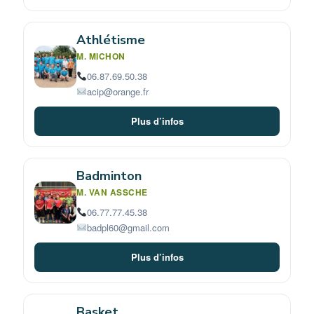
Athlétisme
M. MICHON
06.87.69.50.38
acip@orange.fr
Plus d’infos
Badminton
M. VAN ASSCHE
06.77.77.45.38
badpl60@gmail.com
Plus d’infos
Basket