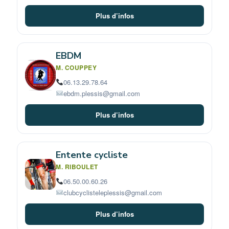
Plus d’infos
EBDM
M. COUPPEY
06.13.29.78.64
ebdm.plessis@gmail.com
Plus d’infos
Entente cycliste
M. RIBOULET
06.50.00.60.26
clubcyclisteleplessis@gmail.com
Plus d’infos