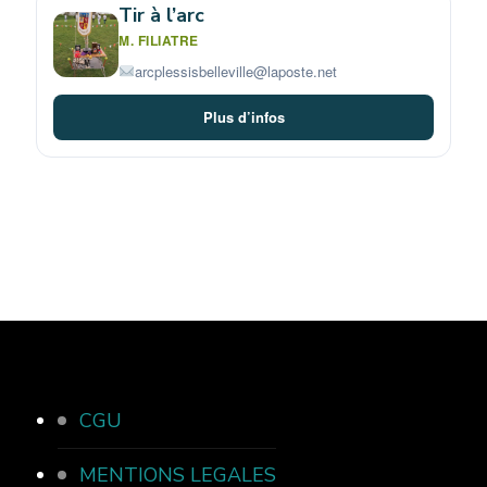
Tir à l’arc
M. FILIATRE
arcplessisbelleville@laposte.net
Plus d’infos
CGU
MENTIONS LEGALES