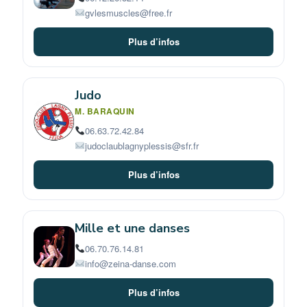
gvlesmuscles@free.fr
Plus d’infos
Judo
M. BARAQUIN
06.63.72.42.84
judoclaublagnyplessis@sfr.fr
Plus d’infos
Mille et une danses
06.70.76.14.81
info@zeina-danse.com
Plus d’infos