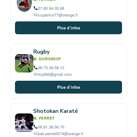
07.83.94.05.68
ccpatrice77@orange.fr
Plus d’infos
Rugby
M. DURONSOY
06.70.39.58.12
ricpl60@gmail.com
Plus d’infos
Shotokan Karaté
M. PERRET
06.81.38.56.70
joel.perret0074@orange.fr