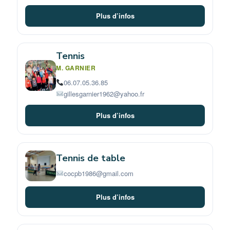
Plus d’infos
Tennis
M. GARNIER
06.07.05.36.85
gillesgarnier1962@yahoo.fr
Plus d’infos
Tennis de table
cocpb1986@gmail.com
Plus d’infos