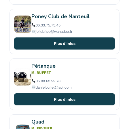
Poney Club de Nanteuil
06.33.75.73.45
joliebrise@wanadoo.fr
Plus d’infos
Pétanque
M. BUFFET
06.88.62.92.78
danielbuffet@aol.com
Plus d’infos
Quad
M. FÉVRIER