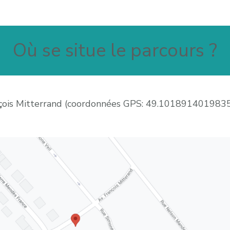
Où se situe le parcours ?
ançois Mitterrand (coordonnées GPS: 49.101891401983