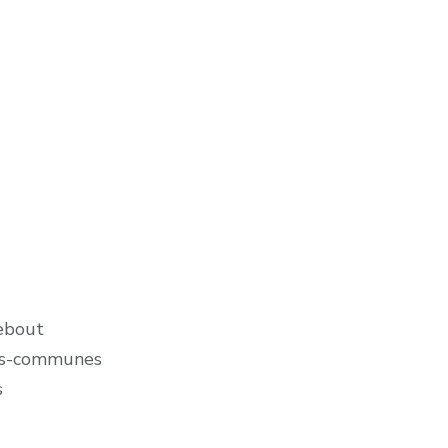
debout
ors-communes
s