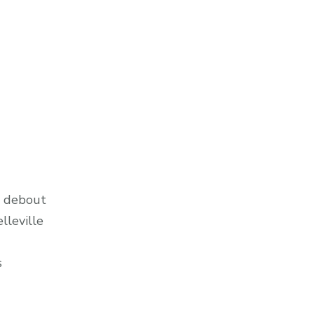
00 debout
lleville
s