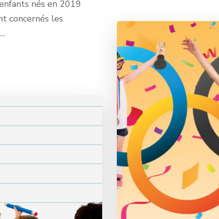
s enfants nés en 2019
nt concernés les
 …