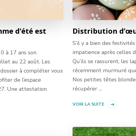
mme d’été est
Distribution d’œ
S’il y a bien des festivit
impatience après celles d
10 à 17 ans son
Qu’ils se rassurent, les l
llet au 22 août. Les
récemment murmuré que l
n dossier à compléter vous
Nos petites têtes blondes
fiter de l’espace
récupérer …
27. Une attestation
VOIR LA SUITE