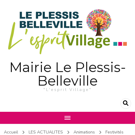
Mairie Le Plessis-
Belleville
"L'esprit Village"
Accueil
LES ACTUALITES
Animations
Festivités