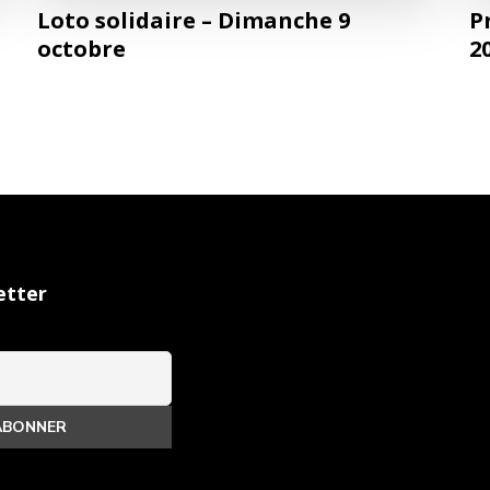
Loto solidaire – Dimanche 9
P
octobre
2
etter