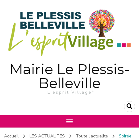
Mairie Le Plessis-
Belleville
"L'esprit Village"
Accueil
LES ACTUALITES
Toute l'actualité
Soirée