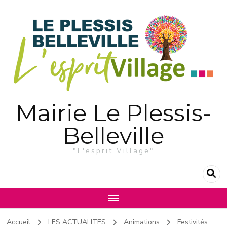
Mairie Le Plessis-
Belleville
"L'esprit Village"
Accueil
LES ACTUALITES
Animations
Festivités